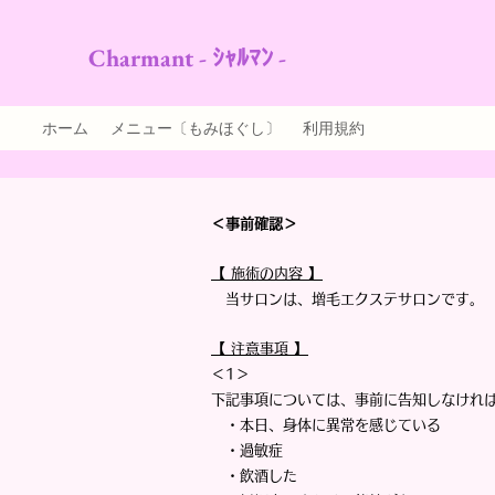
Charmant - ｼｬﾙﾏﾝ -
ホーム
メニュー〔もみほぐし〕
利用規約
＜事前確認＞
【 施術の内容 】
当サロンは、増毛エクステサロンです。
【 注意事項 】
＜1＞
下記事項については、事前に告知しなけれ
・本日、身体に異常を感じている
・過敏症
・飲酒した