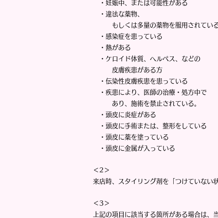
・妊娠中、または可能性がある
・違法な薬物、
もしくは多量の薬物を服用されてい
・感染症を患っている
・熱がある
・ケロイド体質、ヘルペス、などの
皮膚疾患がある方
・伝染性皮膚疾患を患っている
・疾患により、医師の治療・処方中で
あり、
施術を禁止されている。
・頭皮に炎症がある
・頭皮に手術または、整形をしている
・頭皮に薬を塗っている
・頭皮に金属が入っている
＜2＞
来店時、スタイリング剤を「つけていない
＜3＞
上記の項目に該当する箇所がある場合は、