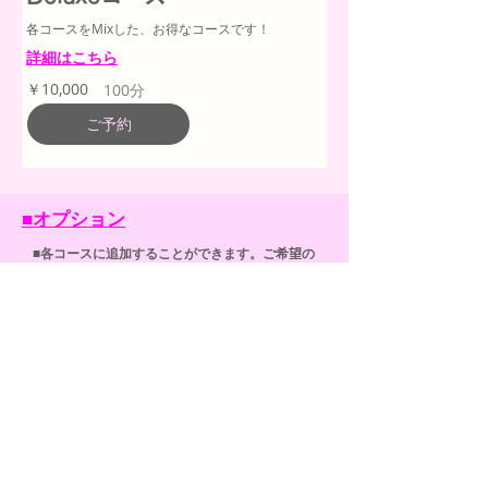
各コースをMixした、お得なコースです！
詳細はこちら
10,000
￥10,000
100分
円
ご予約
■オプション
■各コースに追加することができます​。ご希望の
際は、予約フォームのコメント欄にご記入くだ
さい。
★
オンリーワンクリーム使用
￥1,000
★
プラセンタ入りクリーム使用
￥500
★
施術の延長〔＋30分〕
￥3,000