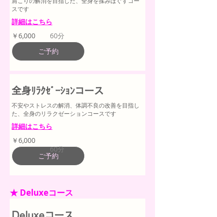
肩こりの解消を目指した、全身を揉みほぐすコー
スです
詳細はこちら
6,000
￥6,000
60分
円
ご予約
全身ﾘﾗｸｾﾞｰｼｮﾝコース
不安やストレスの解消、体調不良の改善を目指し
た、全身のリラクゼーションコースです
詳細はこちら
6,000
￥6,000
円
60分
ご予約
★ Deluxeコース
Deluxeコース